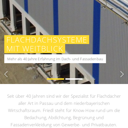
FLACHDACHSYSTEME
MIT WEITBLICK
Mehr als 40 Jahre Erfahrung im Dach- und Fassadenbau
Seit über 40 Jahren sind wir der Spezialist für Flachdächer
aller Art in Passau und dem niederbayerischen
Wirtschaftsraum. Friedl steht für Know-How rund um die
Bedachung, Abdichtung, Begrünung und
Fassadenverkleidung von Gewerbe- und Privatbauten.